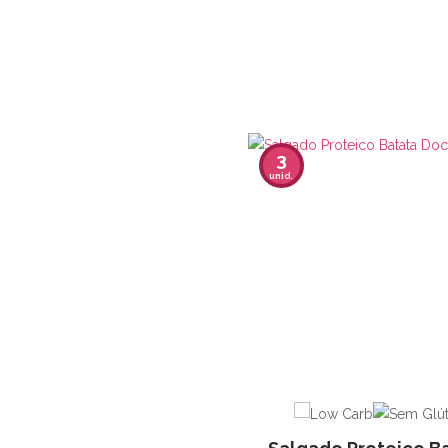
3
unid.