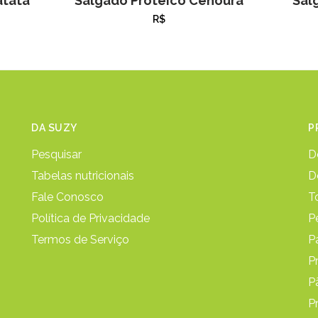
atata
Salgado Proteico Cenoura
Sal
R$
DA SUZY
P
Pesquisar
D
Tabelas nutricionais
D
Fale Conosco
T
Política de Privacidade
P
Termos de Serviço
P
P
P
P