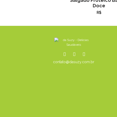
Salgado Proteico B
Doce
R$
contato@dasuzy.com.br