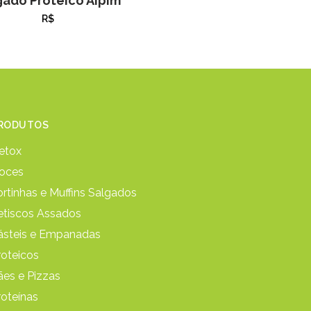
gado Proteico Aipim
R$
RODUTOS
etox
oces
ortinhas e Muffins Salgados
etiscos Assados
ásteis e Empanadas
roteicos
ães e Pizzas
roteínas