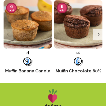
6
6
unid.
unid.
R$
R$
Muffin Banana Canela
Muffin Chocolate 60%